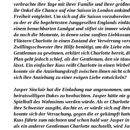
verbrachte ihre Tage mit ihrer Familie und ihrer größte
ihr Onkel die Chance auf eine Saison in London ankündig
Freiheit entgleitet. Um sich auf die Saison vorzubereite
zu der er die begehrtesten Junggesellen Englands einlä
einem benachbarten Landgut und stiftet sie immer wied
da noch die Momente, in denen seine sanften Liebkosun
Flüstern Charlotte in einen Zustand der Verwirrung vers
Zwillingsschwester ihre Hilfe benötigt, um die Liebe e
Gentleman zu gewinnen, erklärt sich Charlotte bereit, di
Plan geht jedoch schief, als der Gentleman, den sie täus
lässt. Ein einfacher Kuss reißt Charlotte in einen Wirbe
konnte sie die Anziehungskraft zwischen ihnen nicht s
sich ihre Anziehung zu einer ewigen Liebe entwickeln?
Jasper Sinclair hat die Einladung nur angenommen, um
heiratswilligen Dukes zu beobachten. Jasper hätte nie 
Spielball des Wahnsinns werden würde. Als er Charlotte d
ihre Schwester ausgibt, dachte er, er würde sich auf ih
konnte sich der Versuchung, gegen die er gekämpft hatte
Kuss führte zum nächsten und schon bald war Jasper in
als ein anderer Gentleman Charlotte nachstellt, wird Jasp