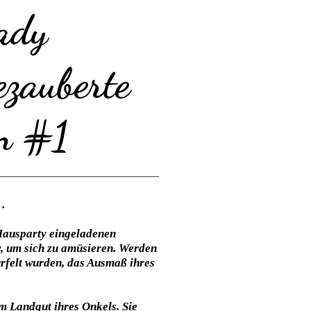
ady
zauberte
en #1
 …
r Hausparty eingeladenen
, um sich zu amüsieren. Werden
rfelt wurden, das Ausmaß ihres
m Landgut ihres Onkels. Sie