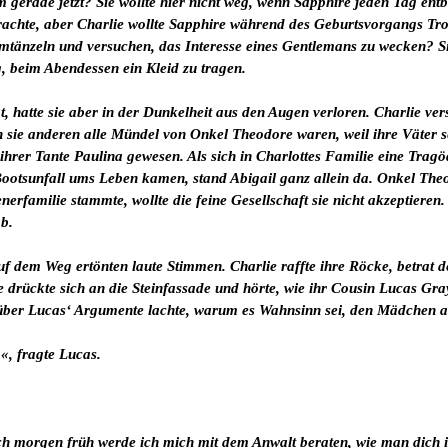
erade jetzt? Sie wollte hier nicht weg, wenn Sapphire jeden Tag entbi
 brachte, aber Charlie wollte Sapphire während des Geburtsvorgangs Tr
tänzeln und versuchen, das Interesse eines Gentlemans zu wecken? Sie
 beim Abendessen ein Kleid zu tragen.
gt, hatte sie aber in der Dunkelheit aus den Augen verloren. Charlie 
 sie anderen alle Mündel von Onkel Theodore waren, weil ihre Väter s
hrer Tante Paulina gewesen. Als sich in Charlottes Familie eine Tragödi
ootsunfall ums Leben kamen, stand Abigail ganz allein da. Onkel Theo 
erfamilie stammte, wollte die feine Gesellschaft sie nicht akzeptieren.
ab.
uf dem Weg ertönten laute Stimmen. Charlie raffte ihre Röcke, betrat 
 drückte sich an die Steinfassade und hörte, wie ihr Cousin Lucas Gray
über Lucas‘ Argumente lachte, warum es Wahnsinn sei, den Mädchen a
«, fragte Lucas.
ch morgen früh werde ich mich mit dem Anwalt beraten, wie man dich 