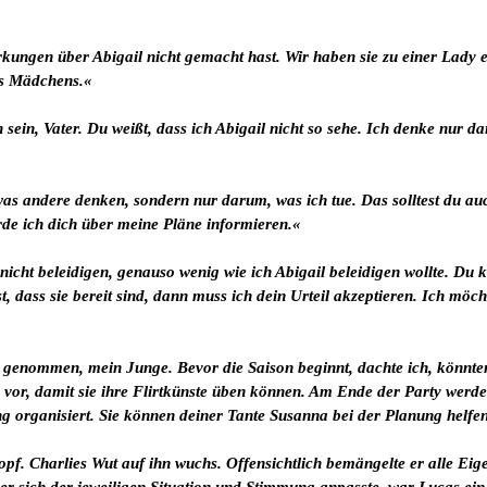
kungen über Abigail nicht gemacht hast. Wir haben sie zu einer Lady e
es Mädchens.«
h sein, Vater. Du weißt, dass ich Abigail nicht so sehe. Ich denke nur d
s andere denken, sondern nur darum, was ich tue. Das solltest du auc
e ich dich über meine Pläne informieren.«
cht beleidigen, genauso wenig wie ich Abigail beleidigen wollte. Du k
, dass sie bereit sind, dann muss ich dein Urteil akzeptieren. Ich möch
 genommen, mein Junge. Bevor die Saison beginnt, dachte ich, könnten
vor, damit sie ihre Flirtkünste üben können. Am Ende der Party werde
ng organisiert. Sie können deiner Tante Susanna bei der Planung helfe
opf. Charlies Wut auf ihn wuchs. Offensichtlich bemängelte er alle Ei