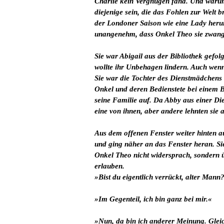
Charlie kein Vergnügen fand. Und warum g
diejenige sein, die das Fohlen zur Welt
der Londoner Saison wie eine Lady herum
unangenehm, dass Onkel Theo sie zwang,
Sie war Abigail aus der Bibliothek gefol
wollte ihr Unbehagen lindern. Auch wenn
Sie war die Tochter des Dienstmädchens i
Onkel und deren Bedienstete bei einem B
seine Familie auf. Da Abby aus einer Dien
eine von ihnen, aber andere lehnten sie 
Aus dem offenen Fenster weiter hinten a
und ging näher an das Fenster heran. Sie
Onkel Theo nicht widersprach, sondern 
erlauben.
»Bist du eigentlich verrückt, alter Mann?
»Im Gegenteil, ich bin ganz bei mir.«
»Nun, da bin ich anderer Meinung. Glei